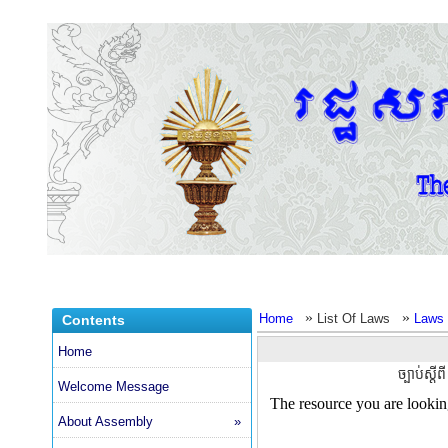
»
»
Home
List Of Laws
Laws 
Contents
Home
ច្បាប់ស្ត
Welcome Message
About Assembly
»