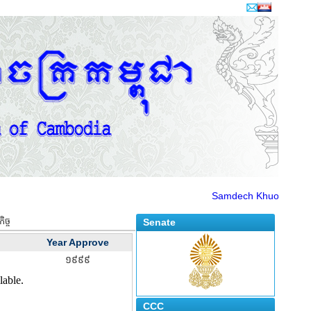
Samdech Khuon Sudary: 
ិច្ច
Senate
Year Approve
១៩៩៩
CCC