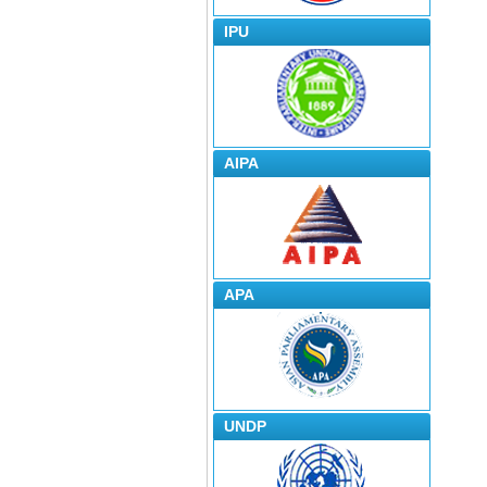
IPU
AIPA
APA
UNDP