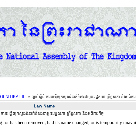
»
Of NITIKAL II
ច្បាប់ស្តីពី ការបង្កើតក្រសួងទំនាក់ទំនងជាមួយរដ្ឋសភា-ព្រឹទ្ធសភា និងអធិការក
Law Name
ីពី ការបង្កើតក្រសួងទំនាក់ទំនងជាមួយរដ្ឋសភា-ព្រឹទ្ធសភា និងអធិការកិច្ច